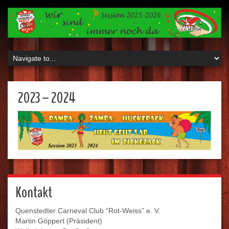
2023 – 2024
Kontakt
Quenstedter Carneval Club “Rot-Weiss” e. V.
Martin Göppert (Präsident)